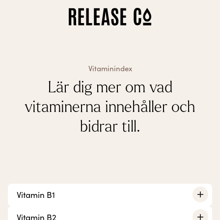
Så fungerar det
Alla behandlingar
Vitamin-behandlingar
Biohealth
Vitaminindex
Biological Age Test
Lär dig mer om vad
Våra kliniker
Om oss
vitaminerna innehåller och
Presentkort
Franchise
bidrar till.
Mina sidor
Mina behandlingar
Kontoinställningar
Vitamin B1
Vitamin B2