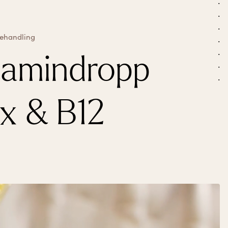
ehandling
amindropp
x & B12