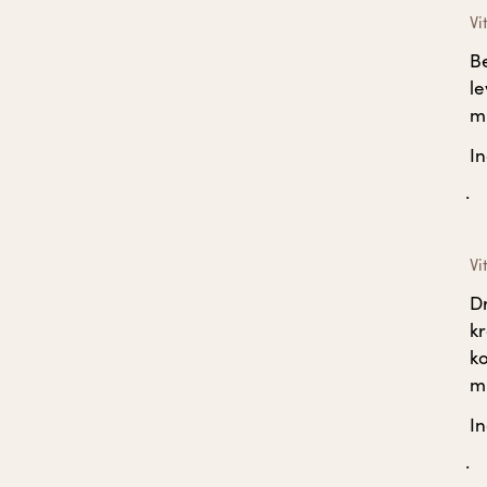
Vi
Be
le
mu
In
Vi
D
kr
k
mi
In