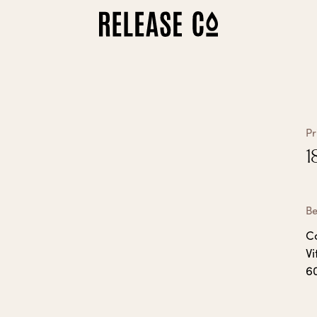
Så fungerar det
Alla behandlingar
Vitamin-behandlingar
Biohealth
Biological Age Test
Våra kliniker
Pr
Om oss
Presentkort
1
Franchise
Mina sidor
Mina behandlingar
Be
Kontoinställningar
C
V
60