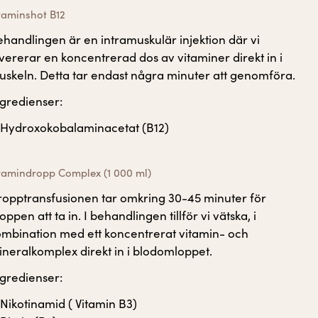
taminshot B12
handlingen är en intramuskulär injektion där vi
vererar en koncentrerad dos av vitaminer direkt in i
skeln. Detta tar endast några minuter att genomföra.
gredienser:
Hydroxokobalaminacetat (B12)
tamindropp Complex (1 000 ml)
ropptransfusionen tar omkring 30-45 minuter för
oppen att ta in. I behandlingen tillför vi vätska, i
ombination med ett koncentrerat vitamin- och
neralkomplex direkt in i blodomloppet.
gredienser:
Nikotinamid ( Vitamin B3)