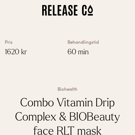
Så fungerar det
Alla behandlingar
Vitamin-behandlingar
Biohealth
Pris
Behandlingstid
Biological Age Test
1620
kr
60 min
Våra kliniker
Om oss
Presentkort
Franchise
Mina sidor
Mina behandlingar
Biohealth
Kontoinställningar
Combo Vitamin Drip
Complex & BIOBeauty
face RLT mask