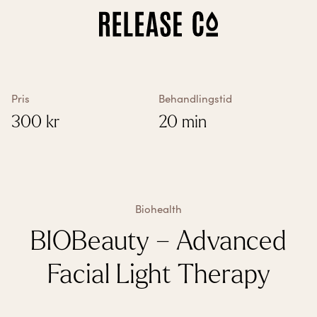
Så fungerar det
Alla behandlingar
Vitamin-behandlingar
Biohealth
Pris
Behandlingstid
Biological Age Test
300
kr
20 min
Våra kliniker
Om oss
Presentkort
Franchise
Mina sidor
Mina behandlingar
Biohealth
Kontoinställningar
BIOBeauty – Advanced
Facial Light Therapy